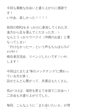
今回も素敵な出会いと盛り上がりに感謝で
す！
いやあ、楽しかった！！！！
前回のBBQをきっかけに参加してくれた方、
遠方から足を運んでくださった方…✨
なんとうっかりウークイ（沖縄のお盆）と重
なってしまい
「行けなかった〜」という声もちらほら💦ｺﾞ
ﾒﾝﾅｻｲ！
移住者交流会、リベンジしたいです！いや、
します！
今回はたまたま“体のメンテナンス”に携わっ
ている方が多く、
話がどんどん繋がって、共通点もたくさん。
気がつけば、場所を変えて全員で二次会へ！
二次会も大盛り上がりでした。
毎回、こんなふうに「また会いたい人」が増